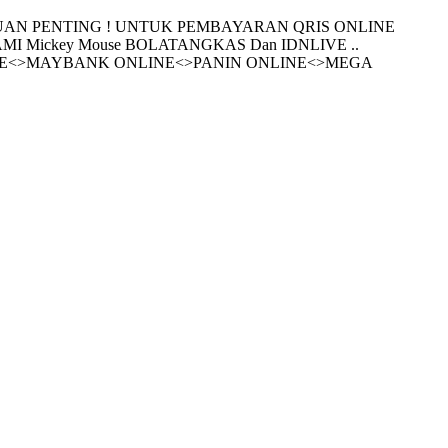
AN PENTING ! UNTUK PEMBAYARAN QRIS ONLINE
 Mickey Mouse BOLATANGKAS Dan IDNLIVE ..
INE<>MAYBANK ONLINE<>PANIN ONLINE<>MEGA