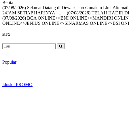
Berita
(07/08/2026)
Selamat Datang di Dewacasino Gunakan Link Alternatif
24JAM SETIAP HARINYA ! ..
(07/08/2026)
TELAH HADIR D
(07/08/2026)
BCA ONLINE<>BNI ONLINE<>MANDIRI ONLI
ONLINE<>JENIUS ONLINE<>SINARMAS ONLINE<>BSI O
BTG
Popular
Idnslot
PROMO