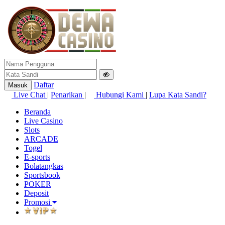
Daftar
Masuk
Live Chat
|
Penarikan
|
Hubungi Kami
|
Lupa Kata Sandi?
Beranda
Live Casino
Slots
ARCADE
Togel
E-sports
Bolatangkas
Sportsbook
POKER
Deposit
Promosi