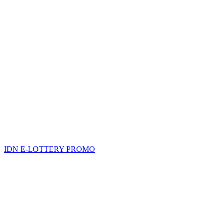
IDN E-LOTTERY
PROMO